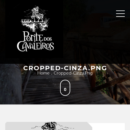
Skip
to
content
CROPPED-CINZA.PNG
Home
Cropped-Cinza.png