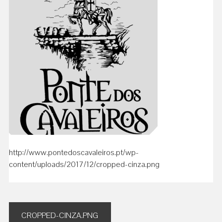
http://www.pontedoscavaleiros.pt/wp-
content/uploads/2017/12/cropped-cinza.png
Navegação
CROPPED-CINZA.PNG